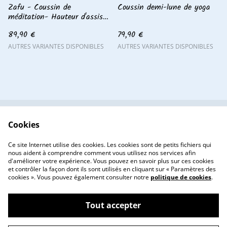
Zafu - Coussin de
Coussin demi-lune de yoga
méditation- Hauteur d'assise
11 cm
89,90 €
79,90 €
AUTRES VARIANTES DISPONIBLES
AUTRES VARIANTES DISPONIBLES
Cookies
Contactez-nous
Conditions
Politique de
Politique de cookies
Ce site Internet utilise des cookies. Les cookies sont de petits fichiers qui
confidentialité
nous aident à comprendre comment vous utilisez nos services afin
d'améliorer votre expérience. Vous pouvez en savoir plus sur ces cookies
et contrôler la façon dont ils sont utilisés en cliquant sur « Paramètres des
cookies ». Vous pouvez également consulter notre
politique de cookies
.
Tout accepter
©
2026
ATELIER 23