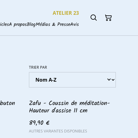
ATELIER 23
icles
A propos
Blog
Médias & Presse
Avis
TRIER PAR
abuton
Zafu - Coussin de méditation-
Hauteur d'assise 11 cm
89,90 €
AUTRES VARIANTES DISPONIBLES